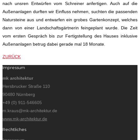
nach unsren Entwürfen vom Schreiner anfertigen. Auch auf die
Außenanlagen durften wir Einfluss nehmen, suchten die passenden
Natursteine aus und entwarfen ein grobes Gartenkonzept, welches
dann von einer Landschaftsgärtnerin feingeplant wurde. Die Zeit
vom ersten Gespräch bis zur Fertigstellung des Hauses inklusive
Außenanlagen betrug dabei gerade mal 18 Monate.
ZURÜCK
Impressum
mk architektur
Hersbrucker Straße 110
90480
Nürnberg
+49 (0) 911-546605
m.kraus@mk-architektur.de
www.mk-architektur.de
Rechtliches
Impressum